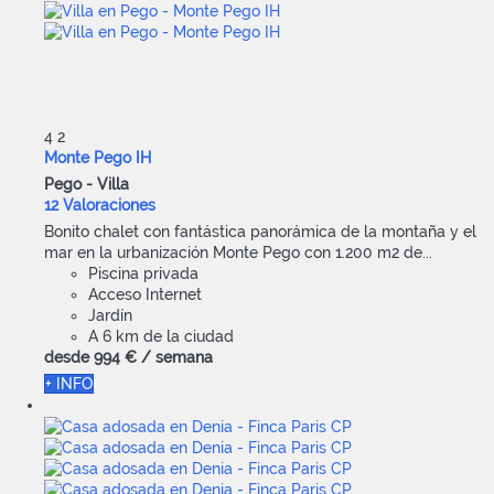
4
2
Monte Pego IH
Pego -
Villa
12 Valoraciones
Bonito chalet con fantástica panorámica de la montaña y el
mar en la urbanización Monte Pego con 1.200 m2 de...
Piscina privada
Acceso Internet
Jardín
A 6 km de la ciudad
desde
994 €
/ semana
+ INFO