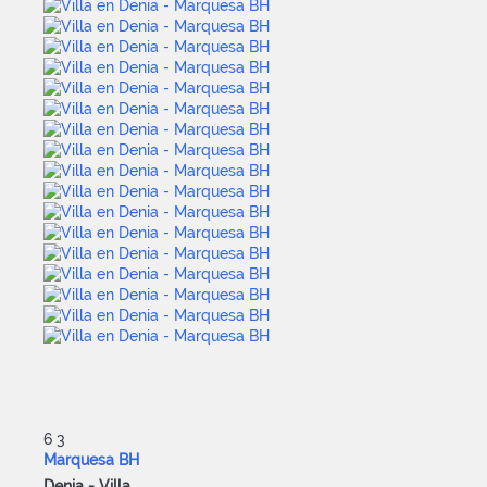
6
3
Marquesa BH
Denia -
Villa