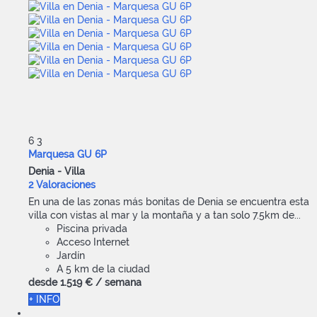
6
3
Marquesa GU 6P
Denia -
Villa
2 Valoraciones
En una de las zonas más bonitas de Denia se encuentra esta
villa con vistas al mar y la montaña y a tan solo 7.5km de...
Piscina privada
Acceso Internet
Jardín
A 5 km de la ciudad
desde
1.519 €
/ semana
+ INFO