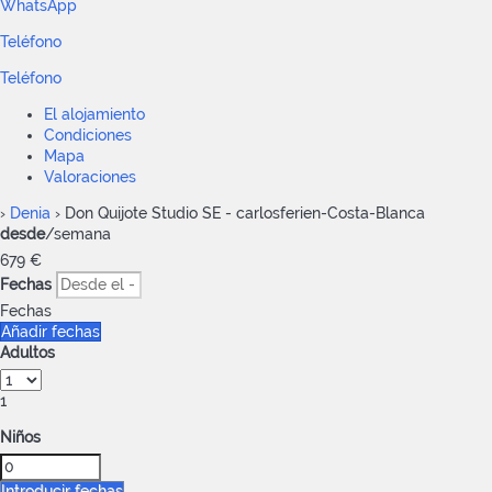
WhatsApp
Teléfono
Teléfono
El alojamiento
Condiciones
Mapa
Valoraciones
›
Denia
› Don Quijote Studio SE - carlosferien-Costa-Blanca
desde
/semana
679
€
Fechas
Fechas
Añadir fechas
Adultos
1
Niños
Introducir fechas