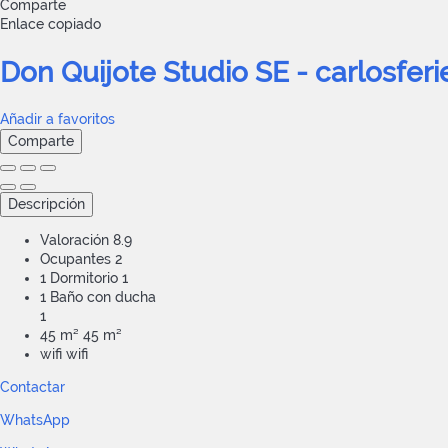
Comparte
Enlace copiado
Don Quijote Studio SE - carlosfe
Añadir a favoritos
Comparte
Descripción
Valoración
8.9
Ocupantes
2
1 Dormitorio
1
1 Baño con ducha
1
45 m²
45 m²
wifi
wifi
Contactar
WhatsApp