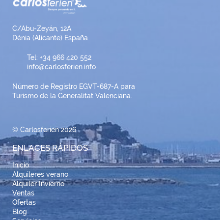
C/Abu-Zeyán, 12A
Dénia (Alicante) España
Tel: +34 966 420 552
info@carlosferien.info
Número de Registro EGVT-687-A para
Turismo de la Generalitat Valenciana.
© Carlosferien 2026
ENLACES RÁPIDOS
Inicio
Alquileres verano
Alquiler Invierno
Ventas
Ofertas
Blog