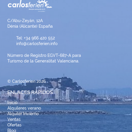
C/Abu-Zeyán, 12A
Dénia (Alicante) España
Tel: +34 966 420 552
info@carlosferien.info
Número de Registro EGVT-687-A para
Turismo de la Generalitat Valenciana.
© Carlosferien 2026
ENLACES RÁPIDOS
Inicio
Alquileres verano
Alquiler Invierno
Ventas
Ofertas
Blog