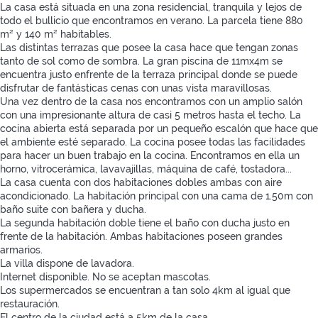
La casa está situada en una zona residencial, tranquila y lejos de
todo el bullicio que encontramos en verano. La parcela tiene 880
m² y 140 m² habitables.
Las distintas terrazas que posee la casa hace que tengan zonas
tanto de sol como de sombra. La gran piscina de 11mx4m se
encuentra justo enfrente de la terraza principal donde se puede
disfrutar de fantásticas cenas con unas vista maravillosas.
Una vez dentro de la casa nos encontramos con un amplio salón
con una impresionante altura de casi 5 metros hasta el techo. La
cocina abierta está separada por un pequeño escalón que hace que
el ambiente esté separado. La cocina posee todas las facilidades
para hacer un buen trabajo en la cocina. Encontramos en ella un
horno, vitrocerámica, lavavajillas, máquina de café, tostadora...
La casa cuenta con dos habitaciones dobles ambas con aire
acondicionado. La habitación principal con una cama de 1.50m con
baño suite con bañera y ducha.
La segunda habitación doble tiene el baño con ducha justo en
frente de la habitación. Ambas habitaciones poseen grandes
armarios.
La villa dispone de lavadora.
Internet disponible. No se aceptan mascotas.
Los supermercados se encuentran a tan solo 4km al igual que
restauración.
El centro de la ciudad está a 5km de la casa.