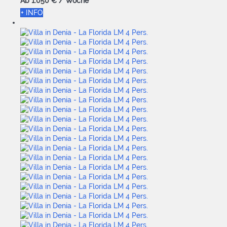
Ab
1.050 €
/ Woche
+ INFO