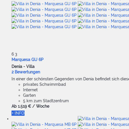
6
3
Marquesa GU 6P
Denia -
Villa
2 Bewertungen
In einer der schönsten Gegenden von Denia befindet sich diese 
privates Schwimmbad
Internet
Garten
5 km zum Stadtzentrum
Ab
1.519 €
/ Woche
+ INFO