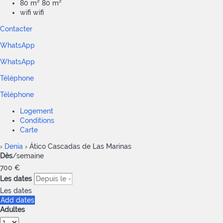
80 m²
80 m²
wifi
wifi
Contacter
WhatsApp
WhatsApp
Téléphone
Téléphone
Logement
Conditions
Carte
›
Denia
› Ático Cascadas de Las Marinas
Dès
/semaine
700
€
Les dates
Les dates
Add dates
Adultes