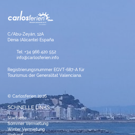
C/Abu-Zeyán, 12A
Dénia (Alicante) España
Tel: +34 966 420 552
info@carlosferien.info
Registrierungsnummer EGVT-687-A für
Tourismus der Generalitat Valenciana.
© Carlosferien 2026
SCHNELLE LINKS
Startseite
Sommer Vermietung
Winter Vermietung