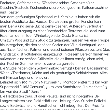
Backofen, Gefrierschrank, Waschmaschine, Geschirrspüler,
Geschirr/Besteck, Küchenutensilien/Kochgeschirr, Kaffeemaschine
und Toaster.
Von dem geräumigen Speisesaal mit Kamin aus haben wir die
besten Ausblicke des Hauses. Durch seine großen Fenster kann
man Denia und seine Bucht perfekt sehen. Außerdem verfügt er
über einen Ausgang zu einer überdachten Terrasse, die ideal zum
Essen an den milden Wintertagen der Costa Blanca ist.
Um zum Pool und zum Studio zu gelangen, müssen wir eine Treppe
hinuntergehen, die den schönen Garten der Villa durchquert, der
aus Rasenflächen, Palmen und verschiedenen Pflanzen besteht (das
Grundstück ist vollständig eingezäunt). In diesem Bereich finden wir
außerdem eine schöne Grillstelle, die es Ihnen ermöglichen wird,
den Pool im Sommer wie nie zuvor zu genießen.
Die Studie neben dem Schwimmbad verfügt über ein Badezimmer,
Wohn-/Esszimmer, Küche und ein geräumiges Schlafzimmer. Alles
mit Klimaanlage und renoviert.
Befindet sich 100 m vom Naturpark "El Montgo" entfernt, 2 km vom
Supermarkt "Lidl&Consum", 3 km vom Sandstrand "La Marineta", 3
km von der Stadt "Denia".
Die Heizkosten (Gas, Öl oder Pellets) sind nicht inbegriffen. Bei
Langzeitmieten sind Elektrizität und Heizung (Gas, Öl oder Pellets)
sowie Bettwäsche und Handtücher nicht inbegriffen. Der Preis für