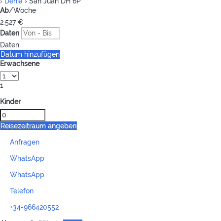
›
Denia
› San Juan DH 6P
Ab
/Woche
2.527
€
Daten
Daten
Datum hinzufügen
Erwachsene
1
Kinder
Reisezeitraum angeben
Anfragen
WhatsApp
WhatsApp
Telefon
+34-966420552