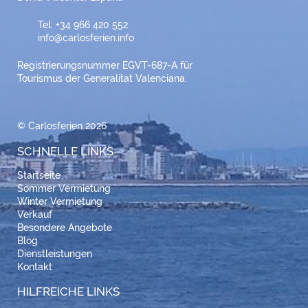
Tel: +34 966 420 552
info@carlosferien.info
Registrierungsnummer EGVT-687-A für
Tourismus der Generalitat Valenciana.
© Carlosferien 2026
SCHNELLE LINKS
Startseite
Sommer Vermietung
Winter Vermietung
Verkauf
Besondere Angebote
Blog
Dienstleistungen
Kontakt
HILFREICHE LINKS