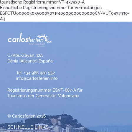
touristische Registriernummer
VT-437930-A
Einheitliche Registrierungsnummer für Vermietungen
ESFCTU0000030550003031910000000000000CV-VUT0437930-
A3
C/Abu-Zeyán, 12A
Dénia (Alicante) España
Tel: +34 966 420 552
info@carlosferien.info
Registrierungsnummer EGVT-687-A für
Tourismus der Generalitat Valenciana.
© Carlosferien 2026
SCHNELLE LINKS