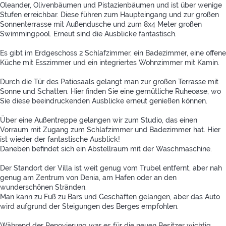
Oleander, Olivenbäumen und Pistazienbäumen und ist über wenige
Stufen erreichbar. Diese führen zum Haupteingang und zur großen
Sonnenterrasse mit Außendusche und zum 8x4 Meter großen
Swimmingpool. Erneut sind die Ausblicke fantastisch.
Es gibt im Erdgeschoss 2 Schlafzimmer, ein Badezimmer, eine offene
Küche mit Esszimmer und ein integriertes Wohnzimmer mit Kamin.
Durch die Tür des Patiosaals gelangt man zur großen Terrasse mit
Sonne und Schatten. Hier finden Sie eine gemütliche Ruheoase, wo
Sie diese beeindruckenden Ausblicke erneut genießen können.
Über eine Außentreppe gelangen wir zum Studio, das einen
Vorraum mit Zugang zum Schlafzimmer und Badezimmer hat. Hier
ist wieder der fantastische Ausblick!
Daneben befindet sich ein Abstellraum mit der Waschmaschine.
Der Standort der Villa ist weit genug vom Trubel entfernt, aber nah
genug am Zentrum von Denia, am Hafen oder an den
wunderschönen Stränden.
Man kann zu Fuß zu Bars und Geschäften gelangen, aber das Auto
wird aufgrund der Steigungen des Berges empfohlen.
Während der Renovierung war es für die neuen Besitzer wichtig,