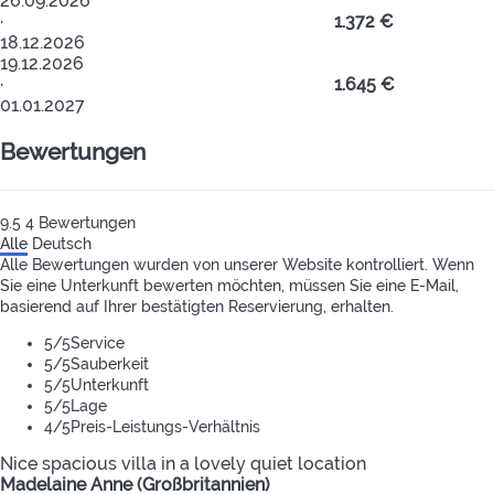
26.09.2026
·
1.372 €
18.12.2026
19.12.2026
·
1.645 €
01.01.2027
Bewertungen
9.5
4
Bewertungen
Alle
Deutsch
Alle Bewertungen wurden von unserer Website kontrolliert. Wenn
Sie eine Unterkunft bewerten möchten, müssen Sie eine E-Mail,
basierend auf Ihrer bestätigten Reservierung, erhalten.
5
/5
Service
5
/5
Sauberkeit
5
/5
Unterkunft
5
/5
Lage
4
/5
Preis-Leistungs-Verhältnis
Nice spacious villa in a lovely quiet location
Madelaine Anne (Großbritannien)