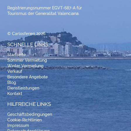
Registrierungsnummer EGVT-687-A für
Tourismus der Generalitat Valenciana.
© Carlosferien 2026
SCHNELLE LINKS
Startseite
Sommer Vermietung
Winter Vermietung
Verkauf
Besondere Angebote
Blog
Dienstleistungen
Kontakt
HILFREICHE LINKS
Geschäftsbedingungen
Cookie-Richtlinien
Impressum