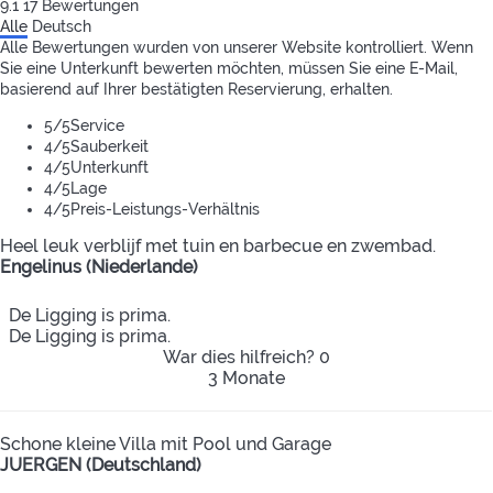
9.1
17
Bewertungen
Alle
Deutsch
Alle Bewertungen wurden von unserer Website kontrolliert. Wenn
Sie eine Unterkunft bewerten möchten, müssen Sie eine E-Mail,
basierend auf Ihrer bestätigten Reservierung, erhalten.
5
/5
Service
4
/5
Sauberkeit
4
/5
Unterkunft
4
/5
Lage
4
/5
Preis-Leistungs-Verhältnis
Heel leuk verblijf met tuin en barbecue en zwembad.
Engelinus (Niederlande)
De Ligging is prima.
De Ligging is prima.
War dies hilfreich?
0
3 Monate
Schone kleine Villa mit Pool und Garage
JUERGEN (Deutschland)