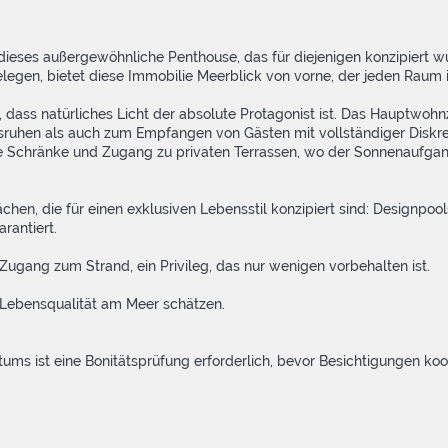
dieses außergewöhnliche Penthouse, das für diejenigen konzipiert w
elegen, bietet diese Immobilie Meerblick von vorne, der jeden Raum 
, dass natürliches Licht der absolute Protagonist ist. Das Hauptwohn
ruhen als auch zum Empfangen von Gästen mit vollständiger Diskre
te Schränke und Zugang zu privaten Terrassen, wo der Sonnenaufgang
n, die für einen exklusiven Lebensstil konzipiert sind: Designpools
rantiert.
ugang zum Strand, ein Privileg, das nur wenigen vorbehalten ist.
d Lebensqualität am Meer schätzen.
ms ist eine Bonitätsprüfung erforderlich, bevor Besichtigungen koo