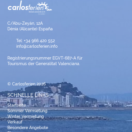
C/Abu-Zeyán, 12A
Dénia (Alicante) España
Tel: +34 966 420 552
info@carlosferien.info
Registrierungsnummer EGVT-687-A für
Tourismus der Generalitat Valenciana.
© Carlosferien 2026
SCHNELLE LINKS
Startseite
Sommer Vermietung
Winter Vermietung
Verkauf
Besondere Angebote