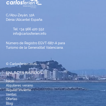
C/Abu-Zeyán, 12A
Dénia (Alicante) España
Tel: +34 966 420 552
info@carlosferien.info
Número de Registro EGVT-687-A para
Turismo de la Generalitat Valenciana.
© Carlosferien 2026
ENLACES RÁPIDOS
Inicio
Alquileres verano
Alquiler Invierno
Ventas
Ofertas
Blog