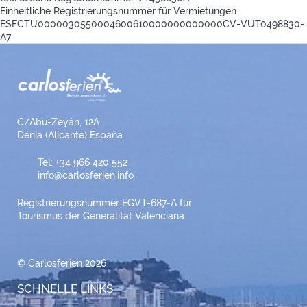
Einheitliche Registrierungsnummer für Vermietungen
ESFCTU0000030550004600610000000000000CV-VUT0498830-
A7
C/Abu-Zeyán, 12A
Dénia (Alicante) España
Tel: +34 966 420 552
info@carlosferien.info
Registrierungsnummer EGVT-687-A für
Tourismus der Generalitat Valenciana.
© Carlosferien 2026
SCHNELLE LINKS