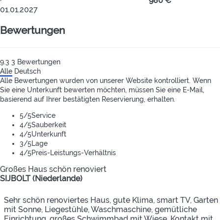
·
980 €
01.01.2027
Bewertungen
9.3
3
Bewertungen
Alle
Deutsch
Alle Bewertungen wurden von unserer Website kontrolliert. Wenn
Sie eine Unterkunft bewerten möchten, müssen Sie eine E-Mail,
basierend auf Ihrer bestätigten Reservierung, erhalten.
5
/5
Service
4
/5
Sauberkeit
4
/5
Unterkunft
3
/5
Lage
4
/5
Preis-Leistungs-Verhältnis
Großes Haus schön renoviert
SIJBOLT (Niederlande)
Sehr schön renoviertes Haus, gute Klima, smart TV, Garten
mit Sonne, Liegestühle, Waschmaschine, gemütliche
Einrichtung, großes Schwimmbad mit Wiese. Kontakt mit