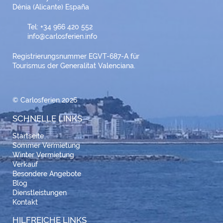
Dénia (Alicante) España
Tel: +34 966 420 552
info@carlosferien.info
Registrierungsnummer EGVT-687-A für
Tourismus der Generalitat Valenciana.
© Carlosferien 2026
SCHNELLE LINKS
Startseite
Sommer Vermietung
Winter Vermietung
Verkauf
Besondere Angebote
Blog
Dienstleistungen
Kontakt
HILFREICHE LINKS