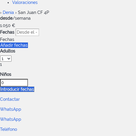
Valoraciones
›
Denia
› San Juan CF 4P
desde
/semana
1.050
€
Fechas
Fechas
Añadir fechas
Adultos
1
Niños
Introducir fechas
Contactar
WhatsApp
WhatsApp
Teléfono