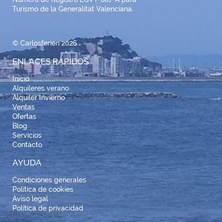
Turismo de la Generalitat Valenciana.
© Carlosferien 2026
ENLACES RÁPIDOS
Inicio
Alquileres verano
Alquiler Invierno
Ventas
Ofertas
Blog
Servicios
Contacto
AYUDA
Condiciones generales
Política de cookies
Aviso legal
Política de privacidad