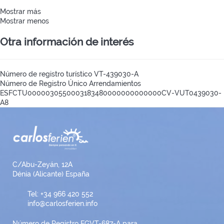
Mostrar más
Mostrar menos
Otra información de interés
Número de registro turístico
VT-439030-A
Número de Registro Único Arrendamientos
ESFCTU0000030550003183480000000000000CV-VUT0439030-
A8
C/Abu-Zeyán, 12A
Dénia (Alicante) España
Tel: +34 966 420 552
info@carlosferien.info
Número de Registro EGVT-687-A para