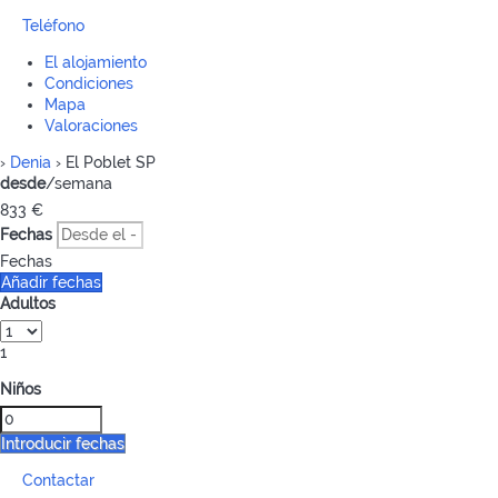
Teléfono
El alojamiento
Condiciones
Mapa
Valoraciones
›
Denia
› El Poblet SP
desde
/semana
833
€
Fechas
Fechas
Añadir fechas
Adultos
1
Niños
Introducir fechas
Contactar